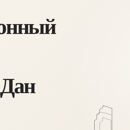
онный
 Дан