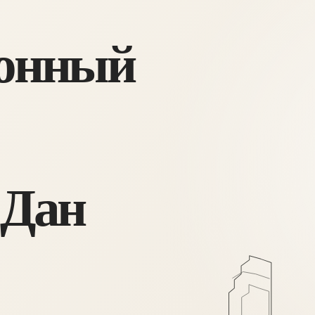
онный
 Дан