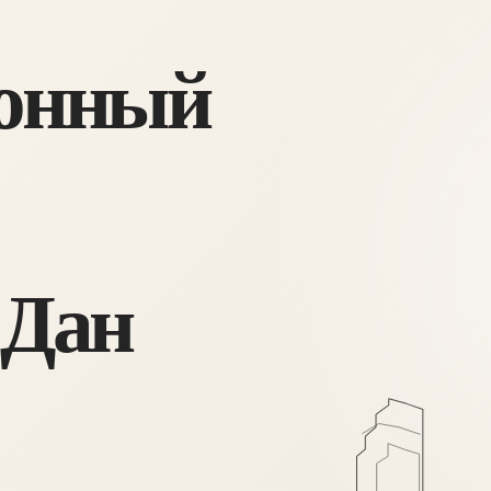
онный
 Дан