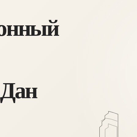
онный
 Дан