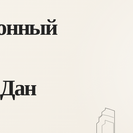
онный
 Дан